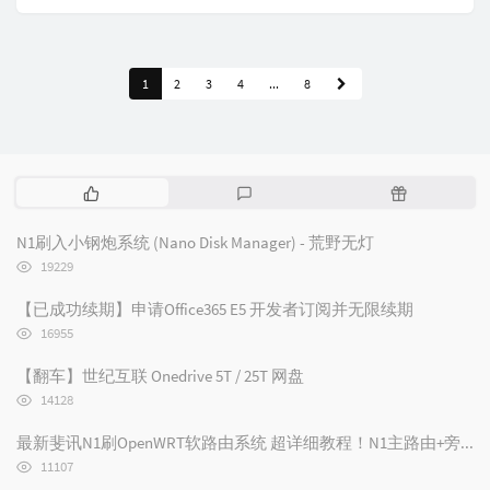
1
2
3
4
...
8
热
最
随
门
新
机
文
评
文
N1刷入小钢炮系统 (Nano Disk Manager) - 荒野无灯
章
论
章
浏
19229
览
次
【已成功续期】申请Office365 E5 开发者订阅并无限续期
数:
浏
16955
览
次
【翻车】世纪互联 Onedrive 5T / 25T 网盘
数:
浏
14128
览
次
最新斐讯N1刷OpenWRT软路由系统 超详细教程！N1主路由+旁路由设置/N1刷路由器
数:
浏
11107
览