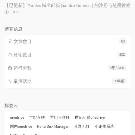
次
【已更新】 Yandex 域名邮箱 (Yandex Connect) 的注册与使用教程
数:
浏
10885
览
次
数:
博客信息
文章数目
63
评论数目
202
运行天数
9年213天
最后活动
3 年前
标签云
onedrive
世纪互联
世纪互联5T
世纪互联onedrive
国内onedrive
Nano Disk Manager
荒野无灯
小钢炮系统