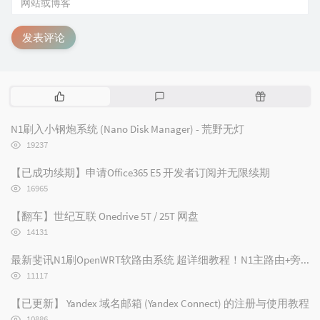
发表评论
热
最
随
门
新
机
文
评
文
N1刷入小钢炮系统 (Nano Disk Manager) - 荒野无灯
章
论
章
浏
19237
览
次
【已成功续期】申请Office365 E5 开发者订阅并无限续期
数:
浏
16965
览
次
【翻车】世纪互联 Onedrive 5T / 25T 网盘
数:
浏
14131
览
次
最新斐讯N1刷OpenWRT软路由系统 超详细教程！N1主路由+旁路由设置/N1刷路由器
数:
浏
11117
览
次
【已更新】 Yandex 域名邮箱 (Yandex Connect) 的注册与使用教程
数:
浏
10886