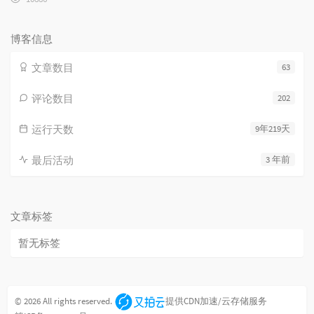
览
次
数:
博客信息
文章数目
63
评论数目
202
运行天数
9年219天
最后活动
3 年前
文章标签
暂无标签
© 2026 All rights reserved.
提供CDN加速/云存储服务