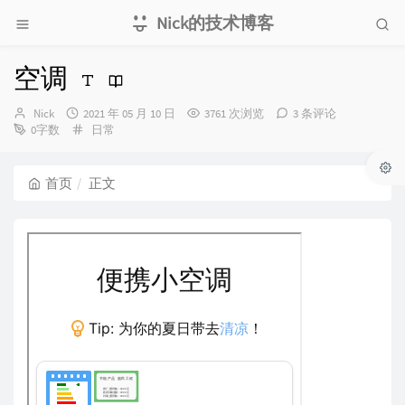
Nick的技术博客
空调
博
发
Nick
2021 年 05 月 10 日
3761 次浏览
3 条评论
主：
布
分
0字数
日常
时
类：
间：
首页
正文