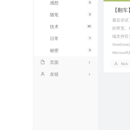
感想
0
【翻车】世
随笔
3
最近尝试
技术
43
的带宽。在
端支持官方
日常
7
OneDr
秘密
0
Micros
页面
Nick
友链！
友链
PIXIV Top 50
343000
留言
旁逸斜出
纯音乐
洛衣博客
关于
~ lsilencej の Blog ~