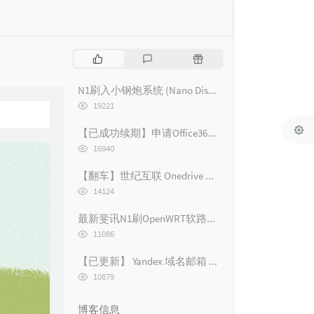
热
最
随
门
新
机
文
评
文
N1刷入小钢炮系统 (Nano Disk Manager) - 荒野无灯
章
论
章
浏
19221
览
次
【已成功续期】申请Office365 E5 开发者订阅并无限续期
数:
浏
16940
览
次
【翻车】世纪互联 Onedrive 5T / 25T 网盘
数:
浏
14124
览
次
最新斐讯N1刷OpenWRT软路由系统 超详细教程！N1主路由+旁路由设置/N1刷路由器
数:
浏
11086
览
次
【已更新】 Yandex 域名邮箱 (Yandex Connect) 的注册与使用教程
数:
浏
10879
览
次
博客信息
数: