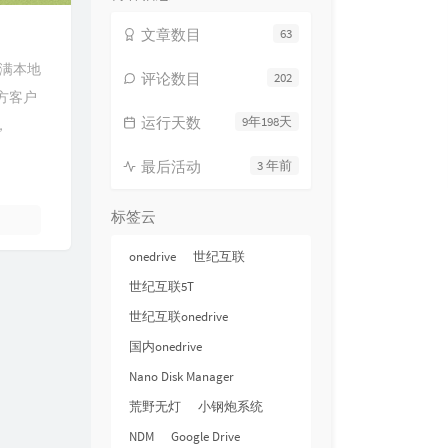
文章数目
63
跑满本地
评论数目
202
官方客户
运行天数
9年198天
，
最后活动
3 年前
标签云
onedrive
世纪互联
世纪互联5T
世纪互联onedrive
国内onedrive
Nano Disk Manager
荒野无灯
小钢炮系统
NDM
Google Drive