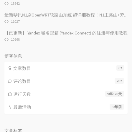
数:
浏
13842
览
次
最新斐讯N1刷OpenWRT软路由系统 超详细教程！N1主路由+旁路由设置/N1刷路由器
数:
浏
11027
览
次
【已更新】 Yandex 域名邮箱 (Yandex Connect) 的注册与使用教程
数:
浏
10868
览
次
数:
博客信息
文章数目
63
评论数目
202
运行天数
9年170天
最后活动
3 年前
文章标签