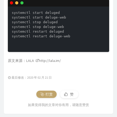
systemctl start deluged

systemctl start deluge-web

systemctl stop deluged

systemctl stop deluge-web

systemctl restart deluged

systemctl restart deluge-web

原文来源：LALA
http://lala.im/
最后修改：2020 年 02 月 21 日
打赏
赞
如果觉得我的文章对你有用，请随意赞赏