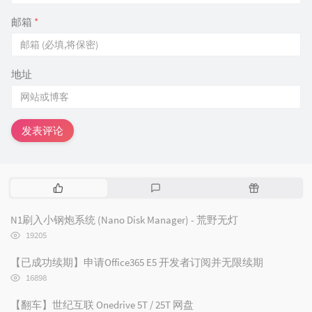
邮箱
*
地址
发表评论
热
最
随
门
新
机
文
评
文
N1刷入小钢炮系统 (Nano Disk Manager) - 荒野无灯
章
论
章
浏
19205
览
次
【已成功续期】申请Office365 E5 开发者订阅并无限续期
数:
浏
16898
览
次
【翻车】世纪互联 Onedrive 5T / 25T 网盘