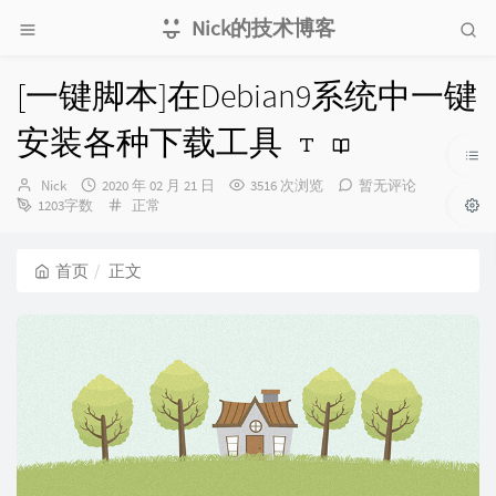
Nick的技术博客
[一键脚本]在Debian9系统中一键
安装各种下载工具
博
发
Nick
2020 年 02 月 21 日
3516 次浏览
暂无评论
主：
布
分
1203字数
正常
时
类：
间：
首页
正文